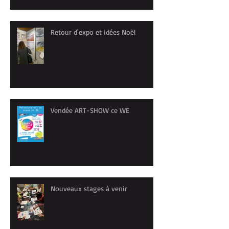
Retour d'expo et idées Noël
Vendée ART-SHOW ce WE
Nouveaux stages à venir