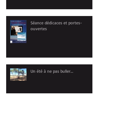
Séance dédicaces et portes-
ouvertes
Un été à ne pas buller...
Retour du stage "Carnet de
voyage" à PORTO