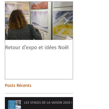
Retour d'expo et idées Noël
Vendée ART-S
Posts Récents
LES STAGES DE LA SAISON 2026 !