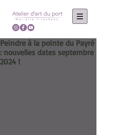
Peindre à la pointe du Payré
: nouvelles dates septembre
2024 !