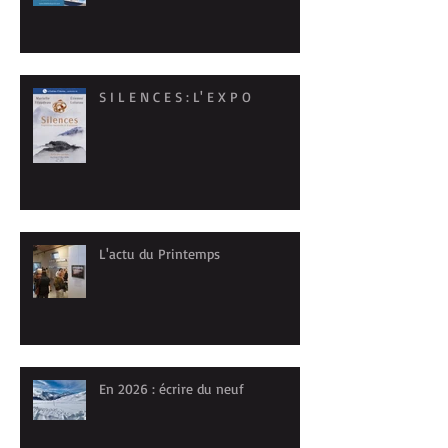
S I L E N C E S : L' E X P O
L'actu du Printemps
En 2026 : écrire du neuf