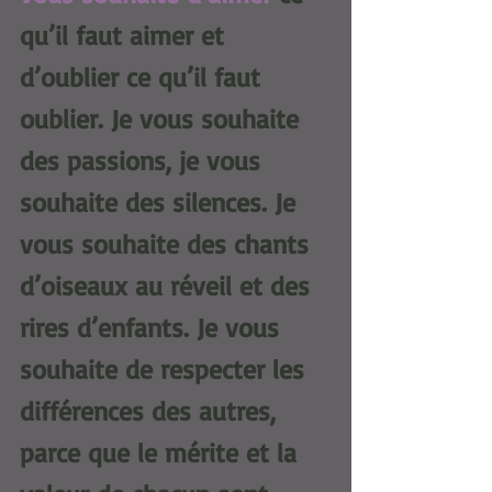
qu’il faut aimer et 
d’oublier ce qu’il faut 
oublier. Je vous souhaite 
des passions, je vous 
souhaite des silences. Je 
vous souhaite des chants 
d’oiseaux au réveil et des 
rires d’enfants. Je vous 
souhaite de respecter les 
différences des autres, 
parce que le mérite et la 