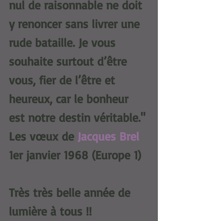
nul de raisonnable ne doit 
y renoncer sans livrer une 
rude bataille. Je vous 
souhaite surtout d’être 
vous, fier de l’être et 
heureux, car le bonheur 
est notre destin véritable."
Les vœux de 
Jacques Brel
1er janvier 1968 (Europe 1)
Très très belle année de 
lumière à tous !!