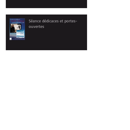
Séance dédicaces et portes-
ouvertes
Un été à ne pas buller...
Retour du stage "Carnet de
voyage" à PORTO