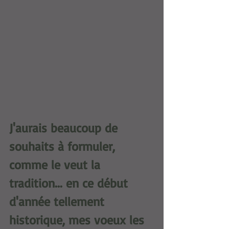
J'aurais beaucoup de 
souhaits à formuler, 
comme le veut la 
tradition... en ce début 
d'année tellement 
historique, mes voeux les 