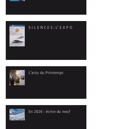
S I L E N C E S : L' E X P O
L'actu du Printemps
En 2026 : écrire du neuf