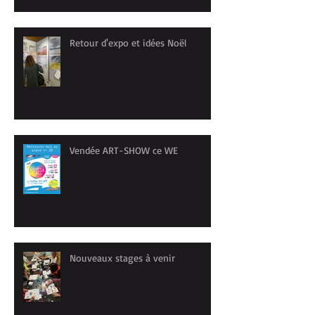
Retour d'expo et idées Noël
Vendée ART-SHOW ce WE
Nouveaux stages à venir