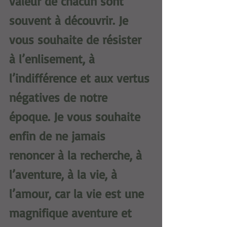
valeur de chacun sont 
souvent à découvrir. Je 
vous souhaite de résister 
à l’enlisement, à 
l’indifférence et aux vertus 
négatives de notre 
époque. Je vous souhaite 
enfin de ne jamais 
renoncer à la recherche, à 
l’aventure, à la vie, à 
l’amour, car la vie est une 
magnifique aventure et 