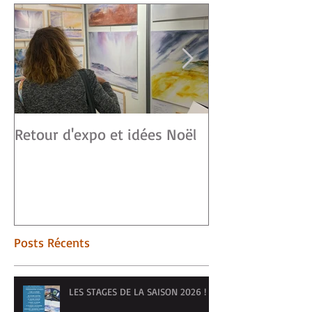
Retour d'expo et idées Noël
Vendée ART-S
Posts Récents
LES STAGES DE LA SAISON 2026 !