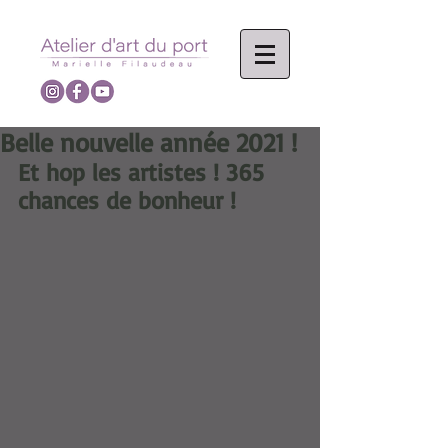
Belle nouvelle année 2021 !
Et hop les artistes ! 365 
chances de bonheur !