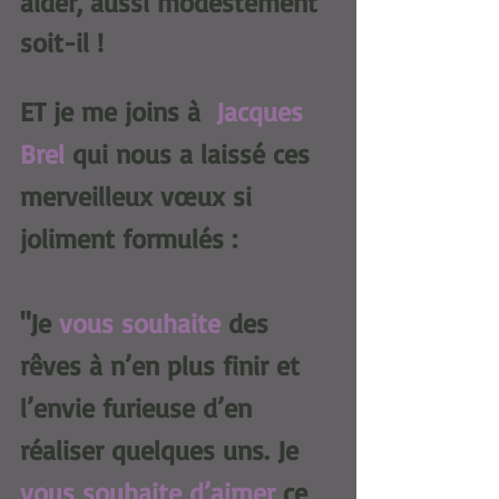
aider, aussi modestement 
soit-il ! 
ET je me joins à 
Jacques 
Brel
 qui nous a laissé ces 
merveilleux vœux si 
joliment formulés : 
"Je 
vous souhaite
 des 
rêves à n’en plus finir et 
l’envie furieuse d’en 
réaliser quelques uns. Je 
vous souhaite d’aimer
 ce 