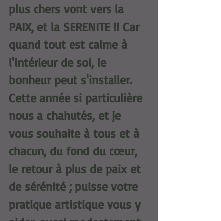
plus chers vont vers la 
PAIX, et la SERENITE !! Car 
quand tout est calme à 
l'intérieur de soi, le 
bonheur peut s'installer. 
Cette année si particulière 
nous a chahutés, et je 
vous souhaite à tous et à 
chacun, du fond du cœur, 
le retour à plus de paix et 
de sérénité ; puisse votre 
pratique artistique vous y 