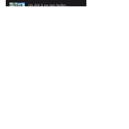
Un été à ne pas buller...
Retour du stage "Carnet de
voyage" à PORTO
Archives
mai 2026
(1)
1 post
avril 2026
(1)
1 post
mars 2026
(1)
1 post
janvier 2026
(1)
1 post
novembre 2025
(1)
1 post
octobre 2025
(2)
2 posts
septembre 2025
(1)
1 post
juillet 2025
(1)
1 post