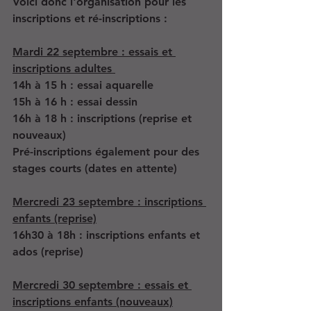
Voici donc l'organisation pour les 
inscriptions et ré-inscriptions :
Mardi 22 septembre : essais et 
inscriptions adultes 
14h à 15 h : essai aquarelle
15h à 16 h : essai dessin
16h à 18 h : inscriptions (reprise et 
nouveaux)
Pré-inscriptions également pour des 
stages courts (dates en attente)
Mercredi 23 septembre : inscriptions 
enfants (reprise)
16h30 à 18h : inscriptions enfants et 
ados (reprise)
Mercredi 30 septembre : essais et 
inscriptions enfants (nouveaux)