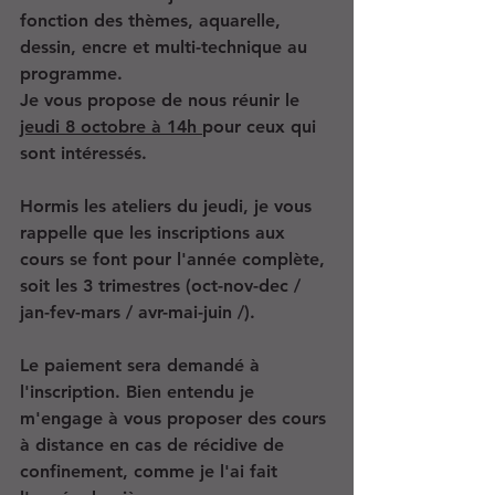
fonction des thèmes, aquarelle, 
dessin, encre et multi-technique au 
programme.
Je vous propose de nous réunir le 
jeudi 8 octobre à 14h 
pour ceux qui 
sont intéressés.
Hormis les ateliers du jeudi, je vous 
rappelle que les inscriptions aux 
cours se font pour l'année complète, 
soit les 3 trimestres (oct-nov-dec / 
jan-fev-mars / avr-mai-juin /).
Le paiement sera demandé à 
l'inscription. Bien entendu je 
m'engage à vous proposer des cours 
à distance en cas de récidive de 
confinement, comme je l'ai fait 