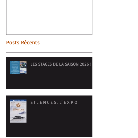
Posts Récents
LES STAGES DE LA SAISON 2026 !
S I L E N C E S : L' E X P O