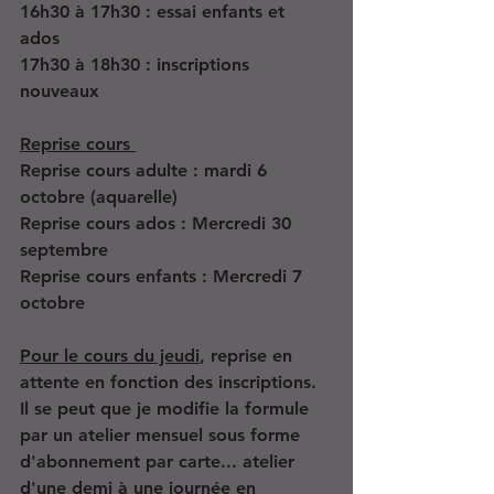
16h30 à 17h30 : essai enfants et 
ados 
17h30 à 18h30 : inscriptions 
nouveaux
Reprise cours 
Reprise cours adulte : mardi 6 
octobre (aquarelle)
Reprise cours ados : Mercredi 30 
septembre 
Reprise cours enfants : Mercredi 7 
octobre
Pour le cours du jeudi
, reprise en 
attente en fonction des inscriptions. 
Il se peut que je modifie la formule 
par un atelier mensuel sous forme 
d'abonnement par carte... atelier 
d'une demi à une journée en 