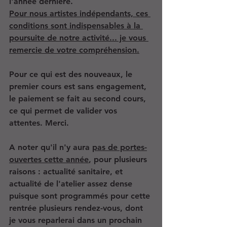
l'année dernière. 
Pour nous artistes indépendants, ces 
conditions sont indispensables à la 
poursuite de notre activité... je vous 
remercie de votre compréhension.
Pour ce qui est des nouveaux, le 
premier cours est sans engagement, 
le paiement se fait au second cours, 
ce qui permet de valider vos 
attentes. Merci.
A noter qu'il n'y aura 
pas de portes-
ouvertes cette année
, pour plusieurs 
raisons : actualité sanitaire, et 
actualité de l'atelier assez dense 
puisque sont programmés pour cette 
rentrée plusieurs rendez-vous, dont 
je vous reparlerai dans un prochain 