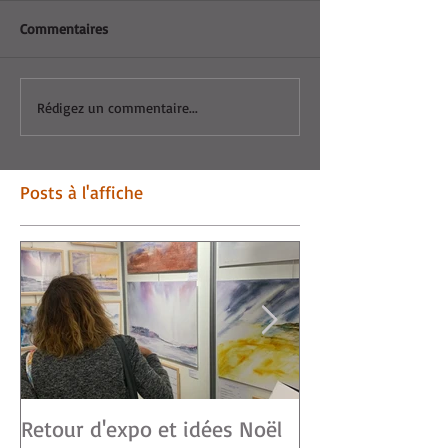
Commentaires
Rédigez un commentaire...
Posts à l'affiche
Retour d'expo et idées Noël
Vendée ART-S