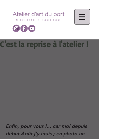
C'est la reprise à l'atelier !
Enfin, pour vous !... car moi depuis 
début Août j'y étais ; en photo un 