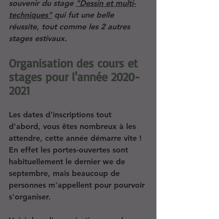
souvenir du stage 
"Dessin et multi-
techniques"
qui fut une belle 
réussite, tout comme les 2 autres 
stages estivaux.
Organisation des cours et 
stages pour l'année 2020-
2021
Les dates d'inscriptions tout 
d'abord, vous êtes nombreux à les 
attendre, cette année démarre vite ! 
En effet les portes-ouvertes sont 
habituellement le dernier we de 
septembre, mais beaucoup de 
personnes m'appellent pour pourvoir 
s'organiser. 