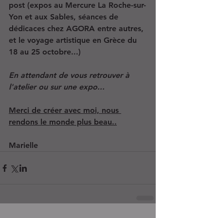
post (expos au Mercure La Roche-sur-
Yon et aux Sables, séances de 
dédicaces chez AGORA entre autres, 
et le voyage artistique en Grèce du 
18 au 25 octobre...)
En attendant de vous retrouver à 
l'atelier ou sur une expo...
Merci de créer avec moi, nous 
rendons le monde plus beau..
Marielle