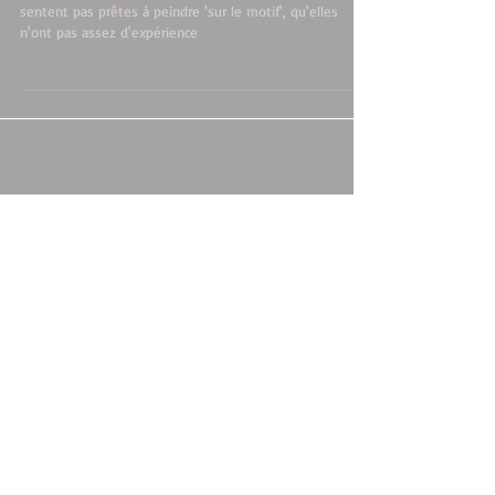
point matériel !
J'entends souvent les personnes me dire qu'elles ne se
sentent pas prêtes à peindre 'sur le motif', qu'elles
n'ont pas assez d'expérience