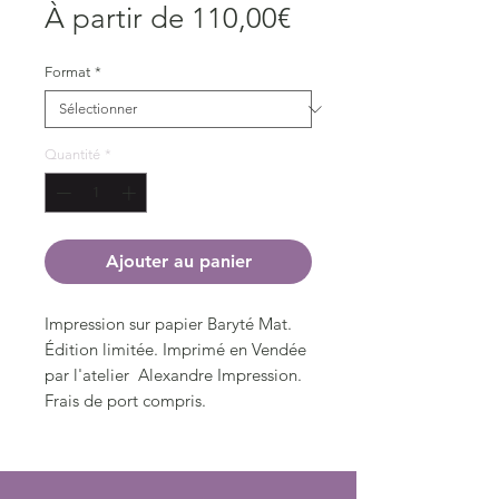
Prix
À partir de
110,00€
promotionnel
Format
*
Quantité
*
Ajouter au panier
Impression sur papier Baryté Mat.
Édition limitée. Imprimé en Vendée
par l'atelier Alexandre Impression.
Frais de port compris.