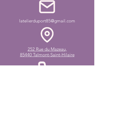
latelierduport85@gmail.com
252 Rue du Mazeau,
85440 Talmont-Saint-Hilaire
06 01 77 52 31
Bio
Blog
Œuvres
Boutique