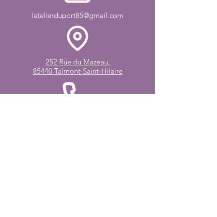
latelierduport85@gmail.com
252 Rue du Mazeau,
85440 Talmont-Saint-Hilaire
06 01 77 52 31
Bio
Blog
Œuvres
Boutique
Cours / Stages