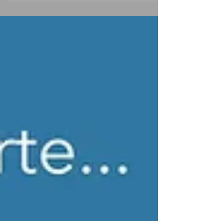
après avoir testé une vraie cantine familiale pour
déjeuner. Enfin, nous avons été assister à une
représentation de FADO en soirée.