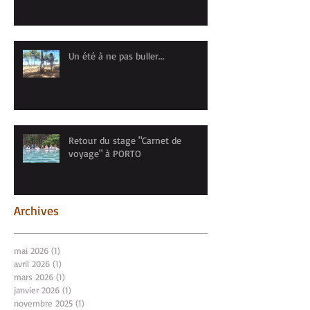
Un été à ne pas buller...
Retour du stage "Carnet de
voyage" à PORTO
Archives
mai 2026
(1)
1 post
avril 2026
(1)
1 post
mars 2026
(1)
1 post
janvier 2026
(1)
1 post
novembre 2025
(1)
1 post