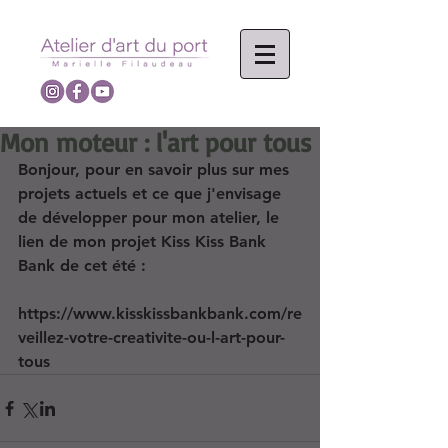
Mon moteur : l'art pour tous
Bonjour, pour en savoir plus sur mes 
projets actuels et ce que j'envisage 
de développer pour mon atelier, le 
lien de mon projet Kiss Kiss Bank 
Bank de cet été :
https://www.kisskissbankbank.com/re
veillez-votre-creativite-ou-l-art-pour-
tous