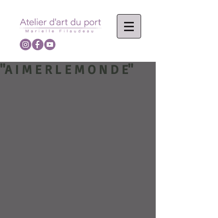
"A I M E R L E M O N D E"