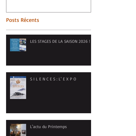
Posts Récents
LES STAGES DE LA SAISON 2026 !
S I L E N C E S : L' E X P O
L'actu du Printemps