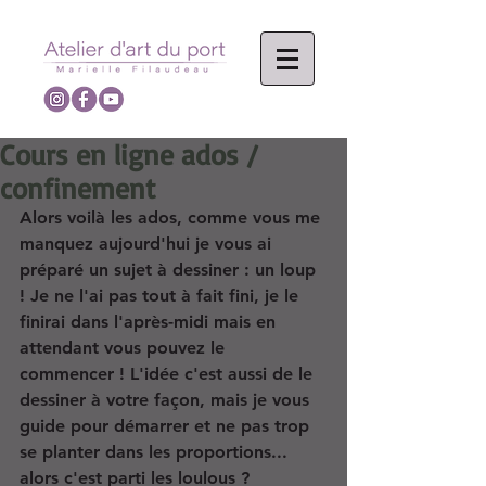
Cours en ligne ados /
confinement
Alors voilà les ados, comme vous me 
manquez aujourd'hui je vous ai 
préparé un sujet à dessiner : un loup 
! Je ne l'ai pas tout à fait fini, je le 
finirai dans l'après-midi mais en 
attendant vous pouvez le 
commencer ! L'idée c'est aussi de le 
dessiner à votre façon, mais je vous 
guide pour démarrer et ne pas trop 
se planter dans les proportions... 
alors c'est parti les loulous ?