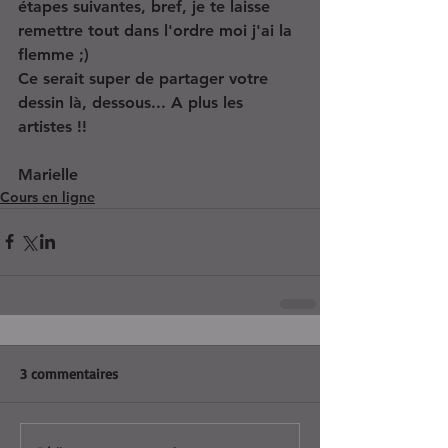
étapes suivantes, bref, je te laisse 
remettre tout dans l'ordre moi j'ai la 
flemme ;) 
Ce serait super de partager votre 
dessin là, dessous... A plus les 
artistes !! 
Marielle
Cours en ligne
3 commentaires