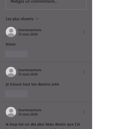
Rédigez un commentaire...
Les plus récents
fourrierzacharie
31 mars 2020
bravo
J'aime
fourrierzacharie
31 mars 2020
je trouve tout tes dessins jolie
J'aime
fourrierzacharie
31 mars 2020
le loup est un des plus beau dessin que j'ai 