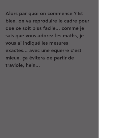
Alors par quoi on commence ? Et 
bien, on va reproduire le cadre pour 
que ce soit plus facile... comme je 
sais que vous adorez les maths, je 
vous ai indiqué les mesures 
exactes... avec une équerre c'est 
mieux, ça évitera de partir de 
traviole, hein...