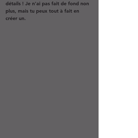
détails ! Je n'ai pas fait de fond non 
plus, mais tu peux tout à fait en 
créer un.