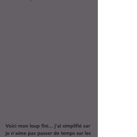
Voici mon loup fini... j'ai simplifié car 
je n'aime pas passer de temps sur les 