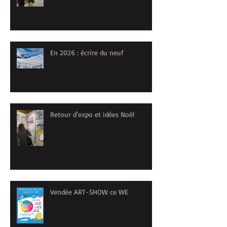
En 2026 : écrire du neuf
Retour d'expo et idées Noël
Vendée ART-SHOW ce WE