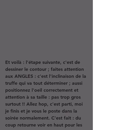
Et voilà : l'étape suivante, c'est de 
dessiner le contour ; faites attention 
aux ANGLES : c'est l'inclinaison de la 
truffe qui va tout déterminer ; aussi 
positionnez l'oeil correctement et 
attention à sa taille : pas trop gros 
surtout !! Allez hop, c'est parti, moi 
je finis et je vous le poste dans la 
soirée normalement. C'est fait : du 
coup retourne voir en haut pour les 