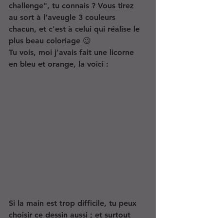
challenge", tu connais ? Vous tirez 
au sort à l'aveugle 3 couleurs 
chacun, et c'est à celui qui réalise le 
plus beau coloriage 😉 
Tu vois, moi j'avais fait une licorne 
en bleu et orange, la voici :
Si la main est trop difficile, tu peux 
choisir ce dessin aussi ; et surtout 