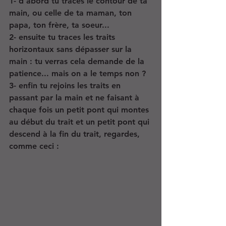
1- d'abord tu traces le contour de ta 
main, ou celle de ta maman, ton 
papa, ton frère, ta soeur... 
2- ensuite tu traces les traits 
horizontaux sans dépasser sur la 
main : tu verras cela demande de la 
patience... mais on a le temps non ?
3- enfin tu rejoins les traits en 
passant par la main et ne faisant à 
chaque fois un petit pont qui montes 
au début du trait et un petit pont qui 
descend à la fin du trait, regardes, 
comme ceci :