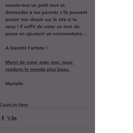
envoie-moi un petit mot et 
demandes à tes parents s'ils peuvent 
poster ton dessin sur le site si tu 
veux ! Il suffit de créer un mot de 
passe en ajoutant un commentaire...
A bientôt l'artiste !
Merci de créer avec moi, nous 
rendons le monde plus beau.
Marielle
Cours en ligne