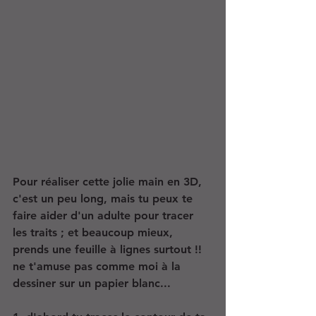
Pour réaliser cette jolie main en 3D, 
c'est un peu long, mais tu peux te 
faire aider d'un adulte pour tracer 
les traits ; et beaucoup mieux, 
prends une feuille à lignes surtout !! 
ne t'amuse pas comme moi à la 
dessiner sur un papier blanc...