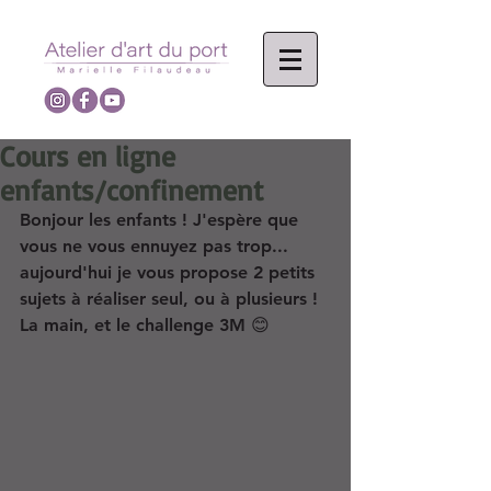
Cours en ligne
enfants/confinement
Bonjour les enfants ! J'espère que 
vous ne vous ennuyez pas trop... 
aujourd'hui je vous propose 2 petits 
sujets à réaliser seul, ou à plusieurs ! 
La main, et le challenge 3M 😊