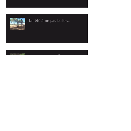
Un été à ne pas buller...
Retour du stage "Carnet de
voyage" à PORTO
Archives
mai 2026
(1)
1 post
avril 2026
(1)
1 post
mars 2026
(1)
1 post
janvier 2026
(1)
1 post
novembre 2025
(1)
1 post
octobre 2025
(2)
2 posts