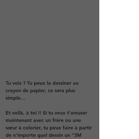
Tu vois ? Tu peux la dessiner au 
crayon de papier, ce sera plus 
simple...
Et voilà, à toi !! Si tu veux t'amuser 
maintenant avec un frère ou une 
sœur à colorier, tu peux faire à partir 
de n'importe quel dessin un "3M 