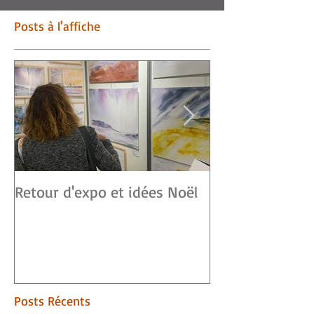
Posts à l'affiche
Retour d'expo et idées Noël
Vendée ART-S
Posts Récents